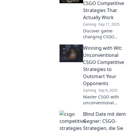
unconventional
CSGO Competitive
tactics to outsmart
Strategies That
your opponents
Actually Work
today!
Gaming
Sep 11, 2025
Discover game-
changing CSGO
strategies that defy
Winning with Wit:
the norm! Unlock the
secrets to elevate
Unconventional
your competitive play
CSGO Competitive
and dominate the
Strategies to
battlefield!
Outsmart Your
Opponents
Gaming
Sep 9, 2025
Master CSGO with
unconventional
strategies! Outsmart
Blind Date mit dem
your opponents and
dominate the
Gegner: CSGO-
competition using wit
Strategien, die Sie