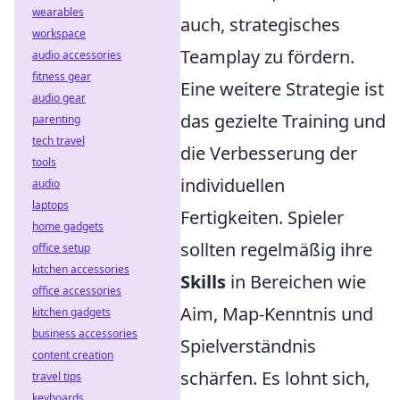
wearables
auch, strategisches
workspace
Teamplay zu fördern.
audio accessories
fitness gear
Eine weitere Strategie ist
audio gear
das gezielte Training und
parenting
tech travel
die Verbesserung der
tools
individuellen
audio
laptops
Fertigkeiten. Spieler
home gadgets
sollten regelmäßig ihre
office setup
kitchen accessories
Skills
in Bereichen wie
office accessories
Aim, Map-Kenntnis und
kitchen gadgets
business accessories
Spielverständnis
content creation
schärfen. Es lohnt sich,
travel tips
keyboards