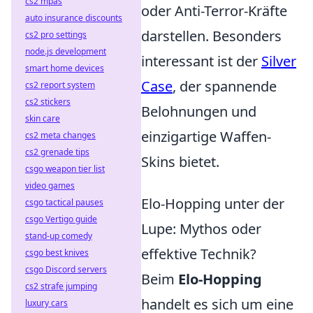
cs2 mpas
oder Anti-Terror-Kräfte
auto insurance discounts
darstellen. Besonders
cs2 pro settings
node.js development
interessant ist der
Silver
smart home devices
Case
, der spannende
cs2 report system
cs2 stickers
Belohnungen und
skin care
einzigartige Waffen-
cs2 meta changes
cs2 grenade tips
Skins bietet.
csgo weapon tier list
video games
Elo-Hopping unter der
csgo tactical pauses
csgo Vertigo guide
Lupe: Mythos oder
stand-up comedy
effektive Technik?
csgo best knives
csgo Discord servers
Beim
Elo-Hopping
cs2 strafe jumping
handelt es sich um eine
luxury cars