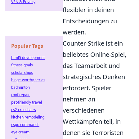
VPN & Privacy
flexibler in deinen
Entscheidungen zu
werden.
Counter-Strike ist ein
Popular Tags
beliebtes Online-Spiel,
html5 development
das Teamarbeit und
fitness goals
scholarships
strategisches Denken
binge-worthy series
erfordert. Spieler
badminton
roof repair
nehmen an
pet-friendly travel
verschiedenen
cs2 crosshairs
kitchen remodeling
Wettkämpfen teil, in
csgo commands
denen sie Terroristen
eye cream