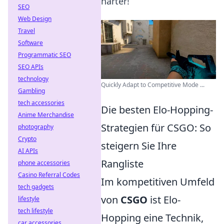
härter!
SEO
Web Design
Travel
Software
Programmatic SEO
SEO APIs
technology
Quickly Adapt to Competitive Mode ...
Gambling
tech accessories
Die besten Elo-Hopping-
Anime Merchandise
Strategien für CSGO: So
photography
Crypto
steigern Sie Ihre
AI APIs
Rangliste
phone accessories
Casino Referral Codes
Im kompetitiven Umfeld
tech gadgets
von
CSGO
ist Elo-
lifestyle
tech lifestyle
Hopping eine Technik,
car accessories