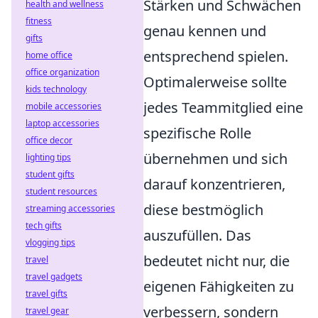
Stärken und Schwächen
health and wellness
fitness
genau kennen und
gifts
entsprechend spielen.
home office
office organization
Optimalerweise sollte
kids technology
jedes Teammitglied eine
mobile accessories
laptop accessories
spezifische Rolle
office decor
übernehmen und sich
lighting tips
student gifts
darauf konzentrieren,
student resources
diese bestmöglich
streaming accessories
tech gifts
auszufüllen. Das
vlogging tips
bedeutet nicht nur, die
travel
travel gadgets
eigenen Fähigkeiten zu
travel gifts
verbessern, sondern
travel gear