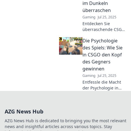
and creativity. Click to
im Dunkeln
learn more!
überraschen
Gaming
Jul 25, 2025
Entdecken Sie
überraschende CSGO-
Strategien, die Ihre
Die Psychologie
Gegner im Dunkeln
überlisten! Werden
des Spiels: Wie Sie
Sie zum Meister der
in CSGO den Kopf
Blind Dates im Spiel!
des Gegners
gewinnen
Gaming
Jul 25, 2025
Entfessle die Macht
der Psychologie in
CSGO! Lerne, wie du
deinen Gegner
mental überlisten
AZG News Hub
und das Spiel
dominieren kannst.
AZG News Hub is dedicated to bringing you the most relevant
news and insightful articles across various topics. Stay