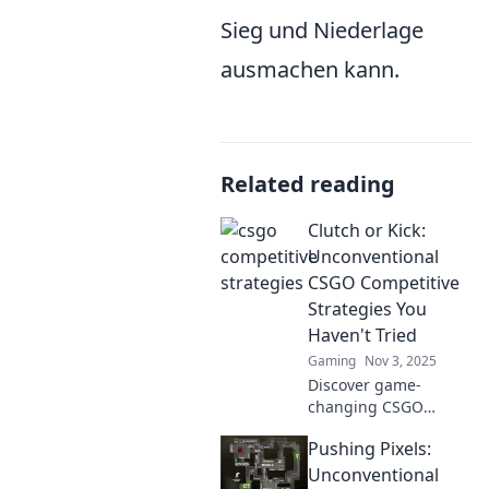
Sieg und Niederlage
ausmachen kann.
Related reading
Clutch or Kick:
Unconventional
CSGO Competitive
Strategies You
Haven't Tried
Gaming
Nov 3, 2025
Discover game-
changing CSGO
strategies that will
Pushing Pixels:
elevate your
gameplay. Unlock
Unconventional