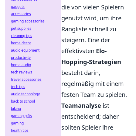
die von vielen Spielern
gadgets
accessories
genutzt wird, um ihre
gaming accessories
Rangliste schnell zu
pet supplies
cleaning tips
steigern. Eine der
home decor
effektivsten
Elo-
audio equipment
productivity
Hopping-Strategien
home audio
besteht darin,
tech reviews
travel accessories
regelmäßig mit einem
tech tips
festen Team zu spielen.
audio technology
back to school
Teamanalyse
ist
biking
entscheidend; daher
gaming gifts
gaming
sollten Spieler ihre
health tips