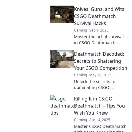
Knives, Guns, and Wits:
CSGO Deathmatch
Survival Hacks
Gaming
Sep 9, 2025
Master the art of survival
in CSGO Deathmatch!
Uncover essential hacks
Deathmatch Decoded:
for knives, guns, and wits
that guarantee victory.
Secrets to Shattering
Don't miss out!
Your CSGO Competition
Gaming
May 18, 2025
Unlock the secrets to
dominating CSGO!
Discover expert strategies
Killing It in CS:GO
to crush your competition
and elevate your
Deathmatch – Tips You
gameplay today!
Wish You Knew
Gaming
Apr 14, 2025
Master CS:GO Deathmatch