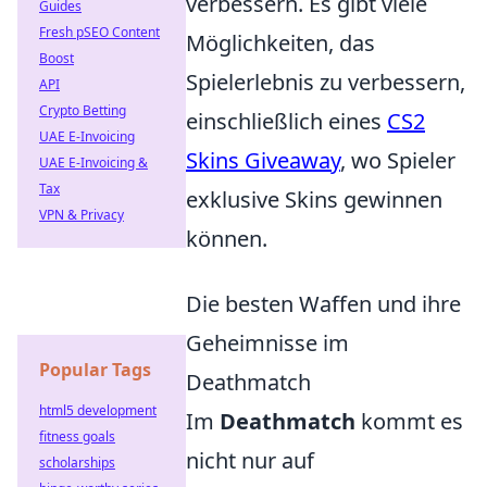
verbessern. Es gibt viele
Guides
Fresh pSEO Content
Möglichkeiten, das
Boost
Spielerlebnis zu verbessern,
API
Crypto Betting
einschließlich eines
CS2
UAE E-Invoicing
Skins Giveaway
, wo Spieler
UAE E-Invoicing &
Tax
exklusive Skins gewinnen
VPN & Privacy
können.
Die besten Waffen und ihre
Geheimnisse im
Popular Tags
Deathmatch
html5 development
Im
Deathmatch
kommt es
fitness goals
nicht nur auf
scholarships