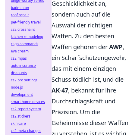
binge-worthy series
Geschicklichkeit an,
badminton
sondern auch auf die
roof repair
pet-friendly travel
Auswahl der richtigen
cs2 crosshairs
Waffen. Zu den besten
kitchen remodeling
csgo commands
Waffen gehören der
AWP
,
eye cream
ein Scharfschützengewehr,
cs2 mpas
auto insurance
das mit einem einzigen
discounts
Schuss tödlich ist, und die
cs2 pro settings
node.js
AK-47
, bekannt für ihre
development
Durchschlagskraft und
smart home devices
cs2 report system
Präzision. Um die
cs2 stickers
Geheimnisse dieser Waffen
skin care
cs2 meta changes
zu verstehen, ist es wichtig,