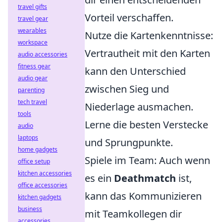
travel gifts
Vorteil verschaffen.
travel gear
wearables
Nutze die Kartenkenntnisse:
workspace
Vertrautheit mit den Karten
audio accessories
fitness gear
kann den Unterschied
audio gear
zwischen Sieg und
parenting
tech travel
Niederlage ausmachen.
tools
Lerne die besten Verstecke
audio
laptops
und Sprungpunkte.
home gadgets
Spiele im Team: Auch wenn
office setup
kitchen accessories
es ein
Deathmatch
ist,
office accessories
kann das Kommunizieren
kitchen gadgets
business
mit Teamkollegen dir
accessories