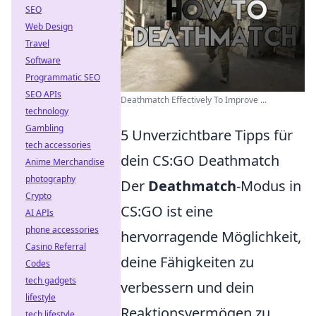
SEO
Web Design
Travel
Software
Programmatic SEO
SEO APIs
Deathmatch Effectively To Improve ...
technology
Gambling
5 Unverzichtbare Tipps für
tech accessories
dein CS:GO Deathmatch
Anime Merchandise
photography
Der
Deathmatch
-Modus in
Crypto
CS:GO ist eine
AI APIs
phone accessories
hervorragende Möglichkeit,
Casino Referral
deine Fähigkeiten zu
Codes
tech gadgets
verbessern und dein
lifestyle
Reaktionsvermögen zu
tech lifestyle