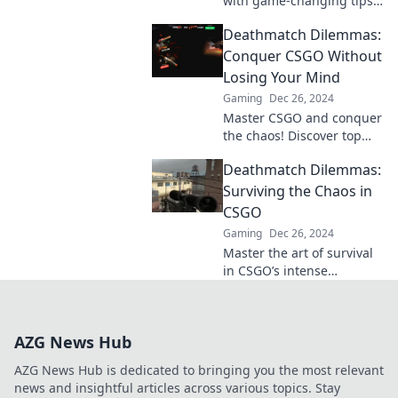
with game-changing tips!
Unleash your skills and
Deathmatch Dilemmas:
dominate the competition
like never before. Click to
Conquer CSGO Without
level up!
Losing Your Mind
Gaming
Dec 26, 2024
Master CSGO and conquer
the chaos! Discover top
strategies to dominate
Deathmatch Dilemmas:
deathmatches without
losing your sanity.
Surviving the Chaos in
CSGO
Gaming
Dec 26, 2024
Master the art of survival
in CSGO’s intense
deathmatches! Discover
strategies, tips, and chaos
management for ultimate
AZG News Hub
victory.
AZG News Hub is dedicated to bringing you the most relevant
news and insightful articles across various topics. Stay