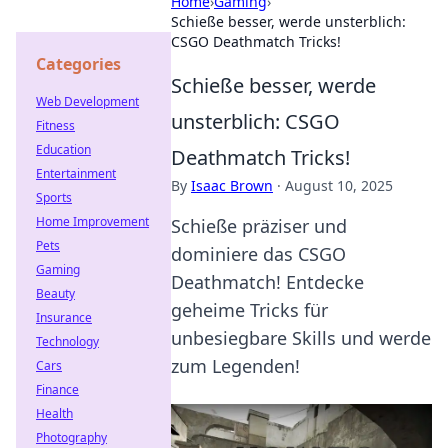
Home
›
Gaming
›
Schieße besser, werde unsterblich:
CSGO Deathmatch Tricks!
Categories
Schieße besser, werde
Web Development
unsterblich: CSGO
Fitness
Education
Deathmatch Tricks!
Entertainment
By
Isaac Brown
·
August 10, 2025
Sports
Home Improvement
Schieße präziser und
Pets
dominiere das CSGO
Gaming
Deathmatch! Entdecke
Beauty
geheime Tricks für
Insurance
unbesiegbare Skills und werde
Technology
zum Legenden!
Cars
Finance
Health
Photography