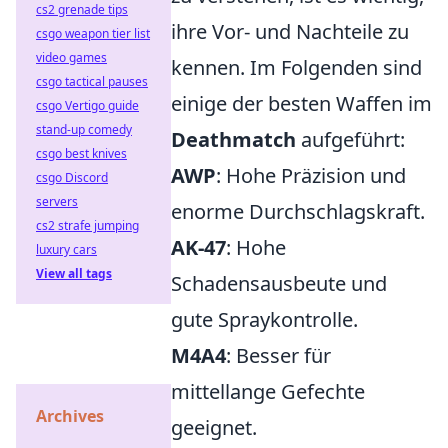
cs2 grenade tips
ihre Vor- und Nachteile zu
csgo weapon tier list
video games
kennen. Im Folgenden sind
csgo tactical pauses
einige der besten Waffen im
csgo Vertigo guide
stand-up comedy
Deathmatch
aufgeführt:
csgo best knives
AWP
: Hohe Präzision und
csgo Discord
servers
enorme Durchschlagskraft.
cs2 strafe jumping
AK-47
: Hohe
luxury cars
View all tags
Schadensausbeute und
gute Spraykontrolle.
M4A4
: Besser für
mittellange Gefechte
Archives
geeignet.