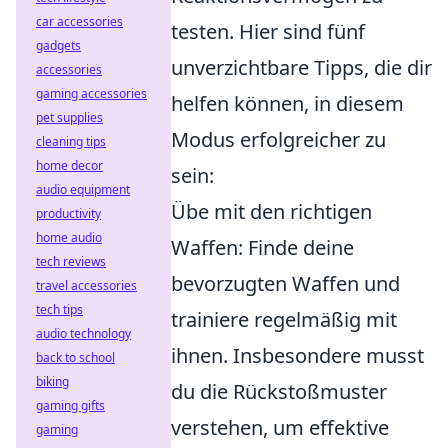
car accessories
testen. Hier sind fünf
gadgets
unverzichtbare Tipps, die dir
accessories
gaming accessories
helfen können, in diesem
pet supplies
Modus erfolgreicher zu
cleaning tips
home decor
sein:
audio equipment
Übe mit den richtigen
productivity
home audio
Waffen: Finde deine
tech reviews
bevorzugten Waffen und
travel accessories
tech tips
trainiere regelmäßig mit
audio technology
ihnen. Insbesondere musst
back to school
biking
du die Rückstoßmuster
gaming gifts
verstehen, um effektive
gaming