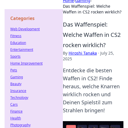
Home
›
Gaming
›
Das Waffenspiel: Welche
Waffen in CS2 rocken wirklich?
Categories
Das Waffenspiel:
Web Development
Welche Waffen in CS2
Fitness
Education
rocken wirklich?
Entertainment
By
Hiroshi Tanaka
·
July 25,
Sports
2025
Home Improvement
Entdecke die besten
Pets
Gaming
Waffen in CS2! Finde
Beauty
heraus, welche Knarren
Insurance
wirklich rocken und
Technology
Deinen Spielstil zum
Cars
Strahlen bringen!
Finance
Health
Photography