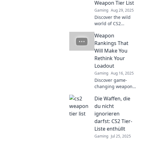
Weapon Tier List
new heights.
Gaming
Aug 29, 2025
Discover the wild
world of CS2
weapons! Dive into
Weapon
our quirky tier list
and see which
Rankings That
guns reign
Will Make You
supreme in this
Rethink Your
chaotic ranking!
Loadout
Gaming
Aug 16, 2025
Discover game-
changing weapon
rankings that will
Die Waffen, die
transform your
loadout and
du nicht
elevate your
ignorieren
gameplay to new
darfst: CS2 Tier-
heights!
Liste enthüllt
Gaming
Jul 25, 2025