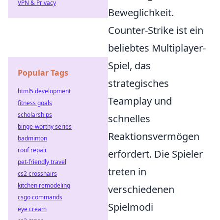
VPN & Privacy
Beweglichkeit.
Counter-Strike ist ein
beliebtes Multiplayer-
Spiel, das
Popular Tags
strategisches
html5 development
Teamplay und
fitness goals
scholarships
schnelles
binge-worthy series
Reaktionsvermögen
badminton
roof repair
erfordert. Die Spieler
pet-friendly travel
treten in
cs2 crosshairs
kitchen remodeling
verschiedenen
csgo commands
Spielmodi
eye cream