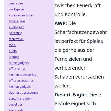
wearables
zwischen Feuerkraft
workspace
und Kontrolle.
audio accessories
fitness gear
AWP
: Die
audio gear
Scharfschützengewehr
parenting
tech travel
ist perfekt für Spieler,
tools
die gerne aus der
audio
laptops
Ferne zielen und
home gadgets
verheerenden
office setup
kitchen accessories
Schaden verursachen
office accessories
wollen.
kitchen gadgets
business accessories
Desert Eagle
: Diese
content creation
Pistole eignet sich
travel tips
keyboards