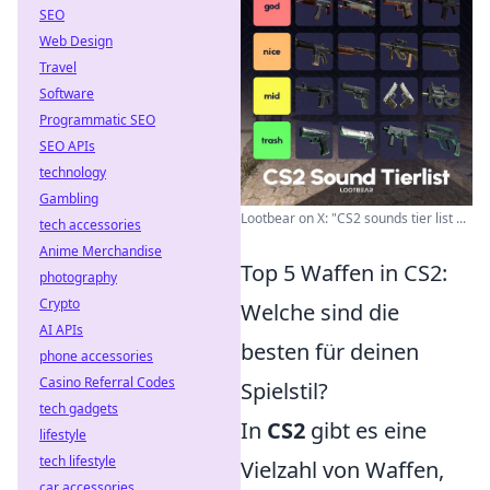
SEO
Web Design
Travel
Software
Programmatic SEO
SEO APIs
technology
Gambling
Lootbear on X: "CS2 sounds tier list ...
tech accessories
Anime Merchandise
Top 5 Waffen in CS2:
photography
Crypto
Welche sind die
AI APIs
besten für deinen
phone accessories
Casino Referral Codes
Spielstil?
tech gadgets
In
CS2
gibt es eine
lifestyle
tech lifestyle
Vielzahl von Waffen,
car accessories