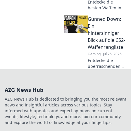
Entdecke die
besten Waffen in
CS2! Unsere Tier-
Gunned Down:
Liste zeigt, welche
Knarren du
Ein
unbedingt im Spiel
hintersinniger
haben musst.
Blick auf die CS2-
Verpass nicht die
Waffenrangliste
Geheimtipps!
Gaming
Jul 25, 2025
Entdecke die
überraschenden
Wahrheiten hinter
der CS2-
Waffenrangliste!
AZG News Hub
Lass dich von
diesem
AZG News Hub is dedicated to bringing you the most relevant
tiefgehenden Blick
news and insightful articles across various topics. Stay
fesseln und
informed with updates and expert opinions on current
erfahre mehr.
events, lifestyle, technology, and more. Join our community
and explore the world of knowledge at your fingertips.