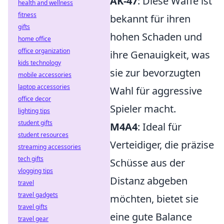
AK-47
: Diese Waffe ist
health and wellness
fitness
bekannt für ihren
gifts
hohen Schaden und
home office
office organization
ihre Genauigkeit, was
kids technology
sie zur bevorzugten
mobile accessories
laptop accessories
Wahl für aggressive
office decor
Spieler macht.
lighting tips
student gifts
M4A4
: Ideal für
student resources
Verteidiger, die präzise
streaming accessories
tech gifts
Schüsse aus der
vlogging tips
Distanz abgeben
travel
travel gadgets
möchten, bietet sie
travel gifts
eine gute Balance
travel gear