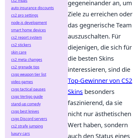
cs2 mpas
gegeneinander an, um
auto insurance discounts
Ziele zu erreichen oder
cs2 pro settings
node.js development
das gegnerische Team
smart home devices
auszuschalten. Für
cs2 report system
cs2 stickers
diejenigen, die sich für
skin care
die besten Skins
cs2 meta changes
cs2 grenade tips
interessieren, sind die
csgo weapon tier list
Top-Gewinner von CS2
video games
csgo tactical pauses
Skins
besonders
csgo Vertigo guide
faszinierend, da sie
stand-up comedy
csgo best knives
nicht nur ästhetischen
csgo Discord servers
Wert haben, sondern
cs2 strafe jumping
luxury cars
auch den Status eines