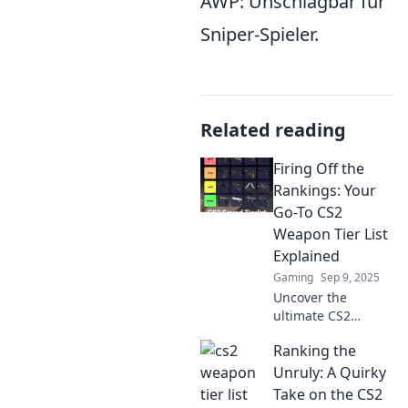
AWP: Unschlagbar für
Sniper-Spieler.
Related reading
Firing Off the
Rankings: Your
Go-To CS2
Weapon Tier List
Explained
Gaming
Sep 9, 2025
Uncover the
ultimate CS2
weapon tier list!
Ranking the
Discover which
guns dominate the
Unruly: A Quirky
game and elevate
Take on the CS2
your gameplay to