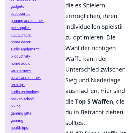
die es Spielern
gadgets
accessories
ermöglichen, ihren
gaming accessories
individuellen Spielstil
pet supplies
cleaning tips
zu optimieren. Die
home decor
Wahl der richtigen
audio equipment
productivity
Waffe kann den
home audio
Unterschied zwischen
tech reviews
travel accessories
Sieg und Niederlage
tech tips
ausmachen. Hier sind
audio technology
back to school
die
Top 5 Waffen
, die
biking
du in Betracht ziehen
gaming gifts
gaming
solltest:
health tips