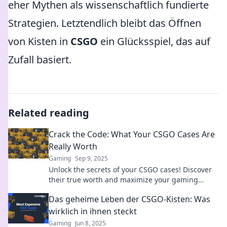
eher Mythen als wissenschaftlich fundierte
Strategien. Letztendlich bleibt das Öffnen
von Kisten in
CSGO
ein Glücksspiel, das auf
Zufall basiert.
Related reading
Crack the Code: What Your CSGO Cases Are
Really Worth
Gaming
Sep 9, 2025
Unlock the secrets of your CSGO cases! Discover
their true worth and maximize your gaming
investment with expert insights.
Das geheime Leben der CSGO-Kisten: Was
wirklich in ihnen steckt
Gaming
Jun 8, 2025