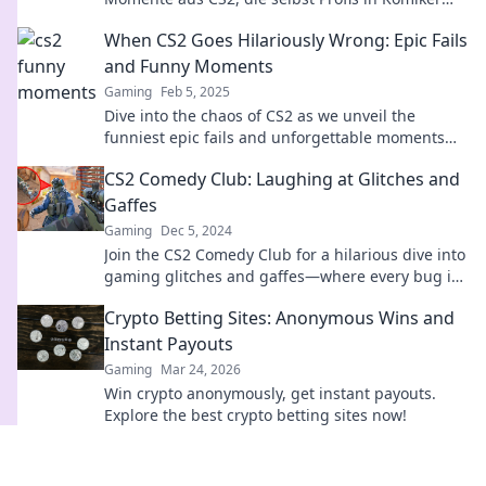
verwandeln! Lache mit uns über die besten
When CS2 Goes Hilariously Wrong: Epic Fails
Pannen!
and Funny Moments
Gaming
Feb 5, 2025
Dive into the chaos of CS2 as we unveil the
funniest epic fails and unforgettable moments
that will leave you in stitches!
CS2 Comedy Club: Laughing at Glitches and
Gaffes
Gaming
Dec 5, 2024
Join the CS2 Comedy Club for a hilarious dive into
gaming glitches and gaffes—where every bug is
a punchline!
Crypto Betting Sites: Anonymous Wins and
Instant Payouts
Gaming
Mar 24, 2026
Win crypto anonymously, get instant payouts.
Explore the best crypto betting sites now!