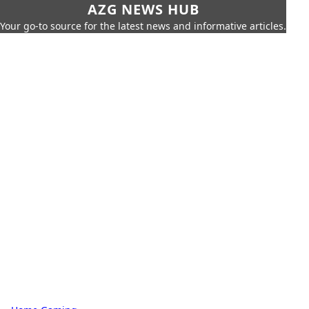
AZG NEWS HUB
Your go-to source for the latest news and informative articles.