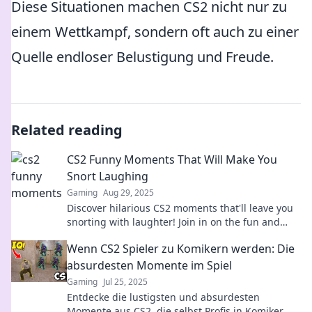
Diese Situationen machen CS2 nicht nur zu
einem Wettkampf, sondern oft auch zu einer
Quelle endloser Belustigung und Freude.
Related reading
CS2 Funny Moments That Will Make You
Snort Laughing
Gaming
Aug 29, 2025
Discover hilarious CS2 moments that'll leave you
snorting with laughter! Join in on the fun and
relive the funniest gaming fails!
Wenn CS2 Spieler zu Komikern werden: Die
absurdesten Momente im Spiel
Gaming
Jul 25, 2025
Entdecke die lustigsten und absurdesten
Momente aus CS2, die selbst Profis in Komiker